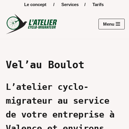
Le concept
/
Services
/
Tarifs
Aller
au
Menu
contenu
Vel’au Boulot
L’atelier cyclo-
migrateur au service
de votre entreprise à
Valence et environs